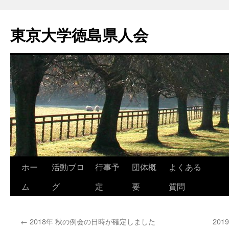
東京大学徳島県人会
コ
ホー
活動ブロ
行事予
団体概
よくある
ン
ム
グ
定
要
質問
テ
←
2018年 秋の例会の日時が確定しました
20
ン