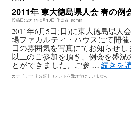
ツ
2011年 東大徳島県人会 春の例
へ
投稿日:
2011年6月10日
作成者:
admin
2011年6月5日(日)に東大徳島県
ス
場ファカルティ・ハウスにて開催
キ
日の雰囲気を写真にてお知らせしま
ッ
以上のご参加を頂き、例会を盛況
とができました。ご参 …
続きを
プ
2011
カテゴリー:
未分類
|
コメントを受け付けていません
年
東
大
徳
島
県
人
会
春