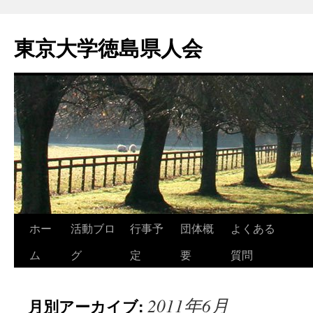
東京大学徳島県人会
コ
ホー
活動ブロ
行事予
団体概
よくある
ン
ム
グ
定
要
質問
テ
2011年6月
月別アーカイブ:
ン